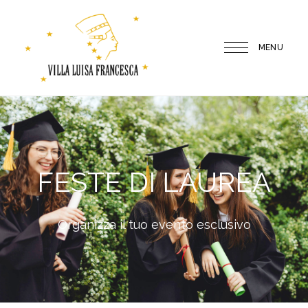
MENU
Villa
Luisa
Francesca
FESTE DI LAUREA
Organizza il tuo evento esclusivo