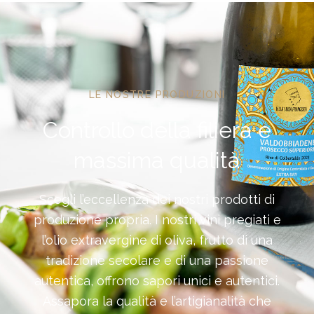
LE NOSTRE PRODUZIONI
Controllo della filiera e
massima qualità
Scegli l’eccellenza dei nostri prodotti di
produzione propria. I nostri vini pregiati e
l’olio extravergine di oliva, frutto di una
tradizione secolare e di una passione
autentica, offrono sapori unici e autentici.
Assapora la qualità e l’artigianalità che